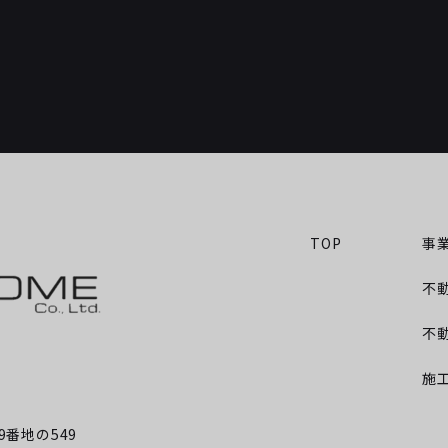
事
TOP
不
不
施
番地の549