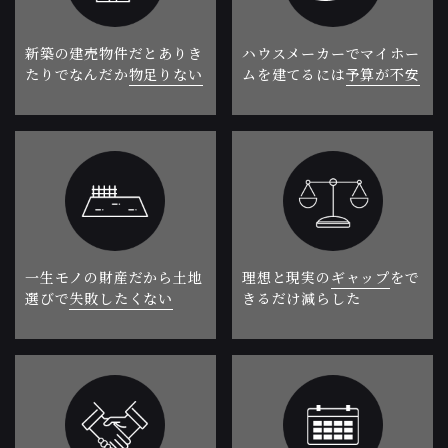
新築の建売物件だと
ハウスメーカーで
マイホー
ありき
たりでなんだか
ムを建てるには
物足りない
予算が不安​​​​​​​
一生モノの財産だから
理想と現実の
ギャップ
土地
を
で
選びで
きるだけ減らした
失敗したくない​​​​​​​