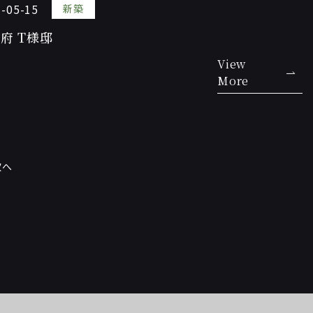
-05-15
新築
府 T様邸
View
More
次へ