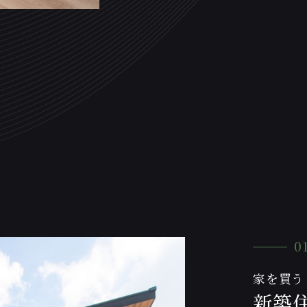
0
家を買う
新築