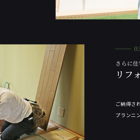
0
さらに住
リフ
ご納得さ
プランニ